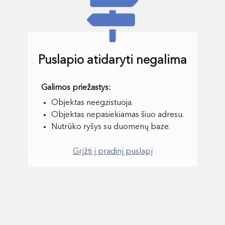
Puslapio atidaryti negalima
Objektas neegzistuoja.
Objektas nepasiekiamas šiuo adresu.
Nutrūko ryšys su duomenų baze.
Grįžti į pradinį puslapį