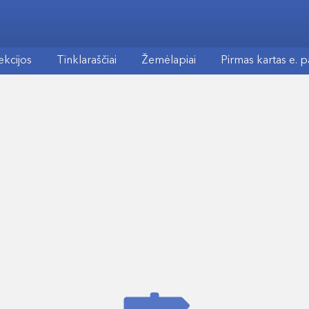
ekcijos
Tinklaraščiai
Žemėlapiai
Pirmas kartas e. 