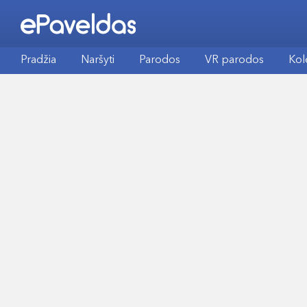
Pradžia
Naršyti
Parodos
VR parodos
Kol