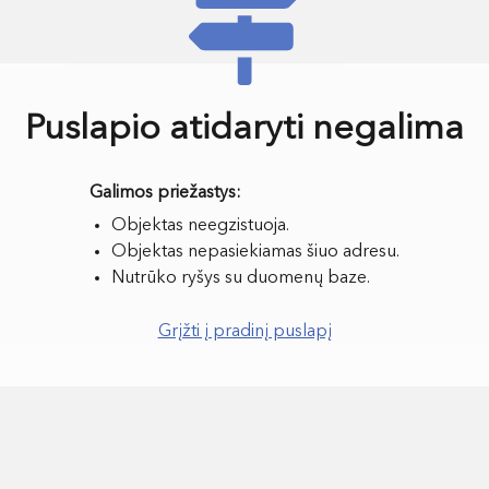
Puslapio atidaryti negalima
Objektas neegzistuoja.
Objektas nepasiekiamas šiuo adresu.
Nutrūko ryšys su duomenų baze.
Grįžti į pradinį puslapį