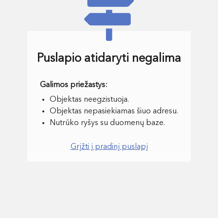
Puslapio atidaryti negalima
Objektas neegzistuoja.
Objektas nepasiekiamas šiuo adresu.
Nutrūko ryšys su duomenų baze.
Grįžti į pradinį puslapį