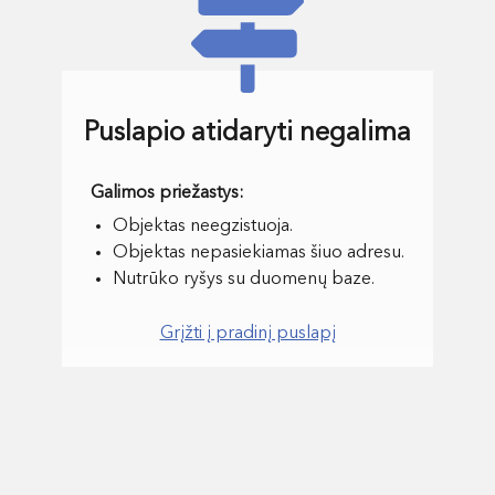
Puslapio atidaryti negalima
Objektas neegzistuoja.
Objektas nepasiekiamas šiuo adresu.
Nutrūko ryšys su duomenų baze.
Grįžti į pradinį puslapį