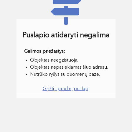
Puslapio atidaryti negalima
Objektas neegzistuoja.
Objektas nepasiekiamas šiuo adresu.
Nutrūko ryšys su duomenų baze.
Grįžti į pradinį puslapį