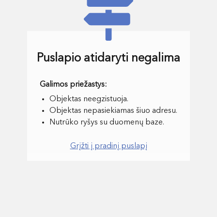
Puslapio atidaryti negalima
Objektas neegzistuoja.
Objektas nepasiekiamas šiuo adresu.
Nutrūko ryšys su duomenų baze.
Grįžti į pradinį puslapį