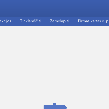
ekcijos
Tinklaraščiai
Žemėlapiai
Pirmas kartas e. 