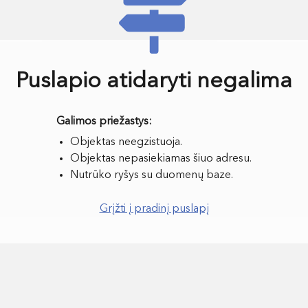
Puslapio atidaryti negalima
Objektas neegzistuoja.
Objektas nepasiekiamas šiuo adresu.
Nutrūko ryšys su duomenų baze.
Grįžti į pradinį puslapį