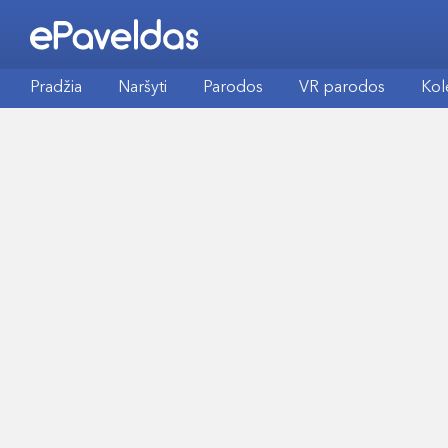
Pradžia
Naršyti
Parodos
VR parodos
Kol