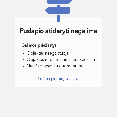
Puslapio atidaryti negalima
Objektas neegzistuoja.
Objektas nepasiekiamas šiuo adresu.
Nutrūko ryšys su duomenų baze.
Grįžti į pradinį puslapį