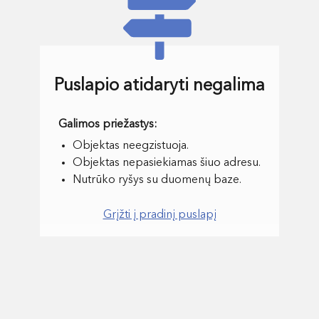
Puslapio atidaryti negalima
Objektas neegzistuoja.
Objektas nepasiekiamas šiuo adresu.
Nutrūko ryšys su duomenų baze.
Grįžti į pradinį puslapį