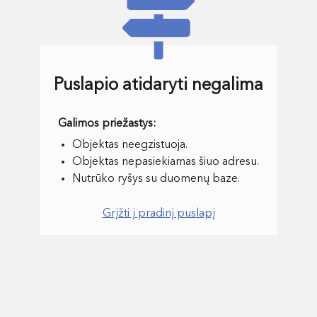
Puslapio atidaryti negalima
Objektas neegzistuoja.
Objektas nepasiekiamas šiuo adresu.
Nutrūko ryšys su duomenų baze.
Grįžti į pradinį puslapį