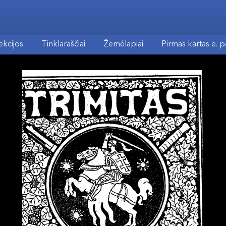
ekcijos
Tinklaraščiai
Žemėlapiai
Pirmas kartas e. 