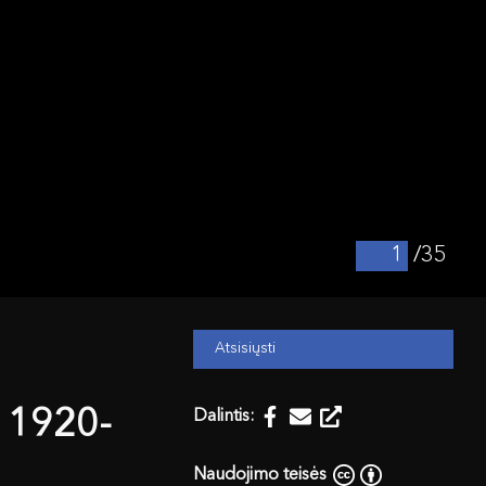
/35
Atsisiųsti
- 1920-
Dalintis:
Naudojimo teisės