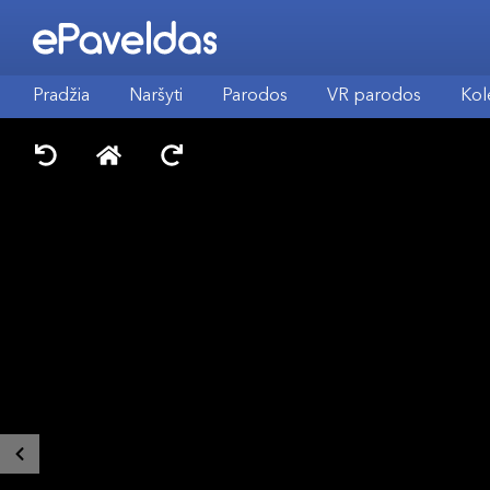
Pradžia
Naršyti
Parodos
VR parodos
Kol