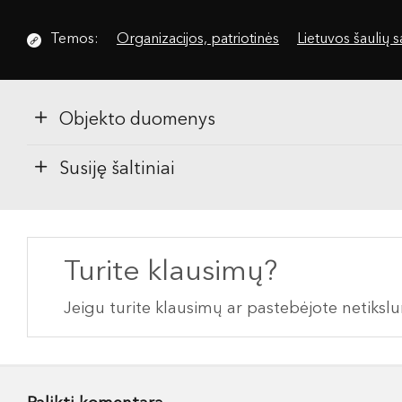
Temos:
Organizacijos, patriotinės
Lietuvos šaulių 
Objekto duomenys
Susiję šaltiniai
Turite klausimų?
Jeigu turite klausimų ar pastebėjote netiks