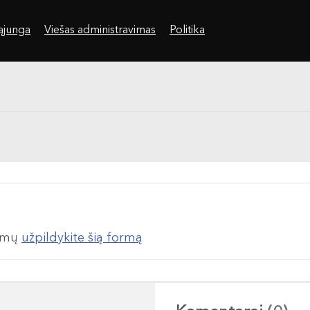
sąjunga
Viešas administravimas
Politika
lumų
užpildykite šią formą