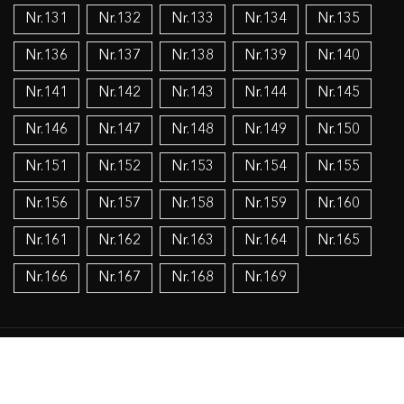
Nr.131
Nr.132
Nr.133
Nr.134
Nr.135
Nr.136
Nr.137
Nr.138
Nr.139
Nr.140
Nr.141
Nr.142
Nr.143
Nr.144
Nr.145
Nr.146
Nr.147
Nr.148
Nr.149
Nr.150
Nr.151
Nr.152
Nr.153
Nr.154
Nr.155
Nr.156
Nr.157
Nr.158
Nr.159
Nr.160
Nr.161
Nr.162
Nr.163
Nr.164
Nr.165
Nr.166
Nr.167
Nr.168
Nr.169
Temos:
Organizacijos, patriotinės
Lietuvos šaulių sąjunga
Viešas administravimas
Politika