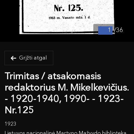
/36
Grįžti atgal
Trimitas / atsakomasis
redaktorius M. Mikelkevičius.
- 1920-1940, 1990- - 1923-
Nr.125
1923
Lietuvos nacionalinė Martyno Mažvydo biblioteka